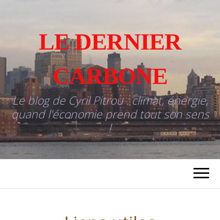
LE DERNIER
CARBONE
Le blog de Cyril Pitrou : climat, énergie,
quand l'économie prend tout son sens
!