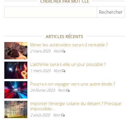
CHERCHER PAR MOT CLÉ
Rechercher :
ARTICLES RÉCENTS
Miner les astéroïdes sera-t-il rentable ?
2 mars 2023
Non
L’alchimie sera-t-elle un jour possible ?
1 mars 2023
Non
Pourra-t-on voyager vers une autre étoile ?
24 février 2023
Non
Importer l’énergie solaire du désert ? Presque
impossible…
2 août 2020
Non