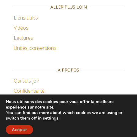
ALLER PLUS LOIN
Liens utiles
Vidéos
Lectures
Unités, conversions
A PROPOS
Qui suis-je ?
Confidentialité
Remerciements
Nous utilisons des cookies pour vous offrir la meilleure
expérience sur notre site.
You can find out more about which cookies we are using or
switch them off in
settings
.
Fièrement propulsé par
WordPress
|
Thème :
Master
Accepter
Blog