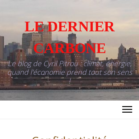
LE DERNIER
CARBONE
Le blog de Cyril Pitrou : climat, énergie,
quand l'économie prend tout son sens
!