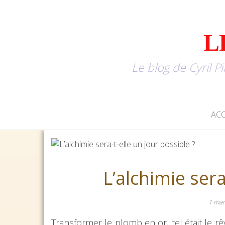
L
Le blog de Cyril P
ACC
L’alchimie sera
1 ma
Transformer le plomb en or, tel était le r