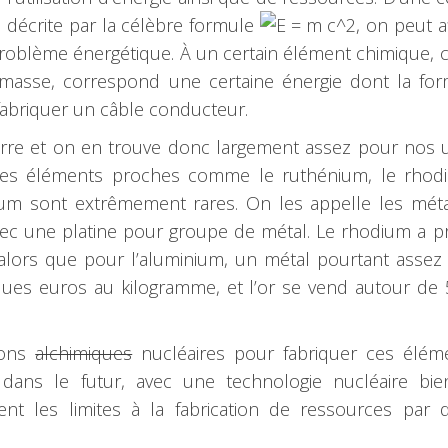
 décrite par la célèbre formule
, on peut a
roblème énergétique. À un certain élément chimique
 masse, correspond une certaine énergie dont la for
 fabriquer un câble conducteur.
rre et on en trouve donc largement assez pour nos 
 des éléments proches comme le ruthénium, le rhodi
énium sont extrêmement rares. On les appelle les mé
vec une platine pour groupe de métal. Le rhodium a 
, alors que pour l’aluminium, un métal pourtant assez
ues euros au kilogramme, et l’or se vend autour de
tions
alchimiques
nucléaires pour fabriquer ces éléme
e dans le futur, avec une technologie nucléaire bi
nt les limites à la fabrication de ressources par 