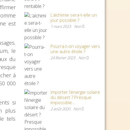
ffirmer
L’alchimie sera-t-elle un
, comme
jour possible ?
me est
1 mars 2023
Non
usages.
Pourra-t-on voyager vers
um, le
une autre étoile ?
24 février 2023
Non
taux du
presque
 cher à
 50 000
Importer l’énergie solaire
du désert ? Presque
nts si
impossible…
2 août 2020
Non
en plus
de tels