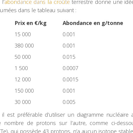
l’
abondance dans la croûte
terrestre donne une idé
sumées dans le tableau suivant :
Prix en €/kg
Abondance en g/tonne
15 000
0.001
380 000
0.001
50 000
0.015
1 500
0.0007
12 000
0.0015
150 000
0.001
30 000
0.005
il est préférable d’utiliser un diagramme nucléaire 
e nombre de protons sur l’autre, comme ci-desso
e), qui possède 43 protons, n’a aucun isotope stable