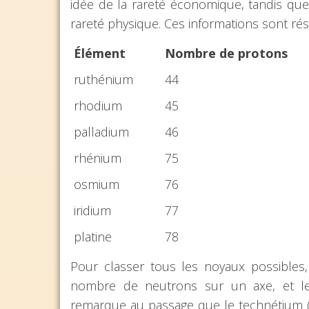
idée de la rareté économique, tandis que 
rareté physique. Ces informations sont ré
Élément
Nombre de protons
ruthénium
44
rhodium
45
palladium
46
rhénium
75
osmium
76
iridium
77
platine
78
Pour classer tous les noyaux possibles, 
nombre de neutrons sur un axe, et l
remarque au passage que le technétium (T