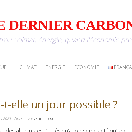
E DERNIER CARBO
itrou : climat, énergie, quand l'économie pr
UEIL
CLIMAT
ENERGIE
ECONOMIE
FRANÇA
-t-elle un jour possible ?
rs 2023
Non
Par
CYRIL PITROU
êve des alchimistes. Ce rêve n’a longtemps été qu’une 