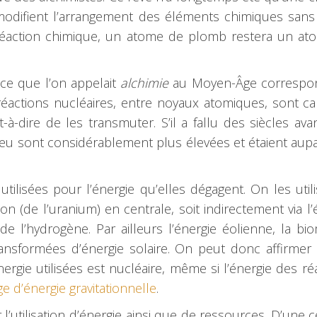
modifient l’arrangement des éléments chimiques sans
a réaction chimique, un atome de plomb restera un a
 ce que l’on appelait
alchimie
au Moyen-Âge correspon
 réactions nucléaires, entre noyaux atomiques, sont c
à-dire de les transmuter. S’il a fallu des siècles ava
n jeu sont considérablement plus élevées et étaient aup
tilisées pour l’énergie qu’elles dégagent. On les utili
on (de l’uranium) en centrale, soit indirectement via l’
de l’hydrogène. Par ailleurs l’énergie éolienne, la bi
ansformées d’énergie solaire. On peut donc affirmer
rgie utilisées est nucléaire, même si l’énergie des ré
e d’énergie gravitationnelle
.
 l’utilisation d’énergie ainsi que de ressources. D’une c