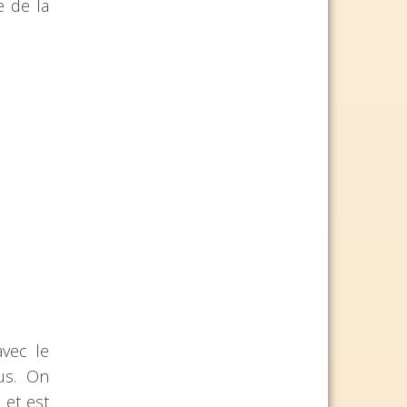
e de la
avec le
us. On
 et est