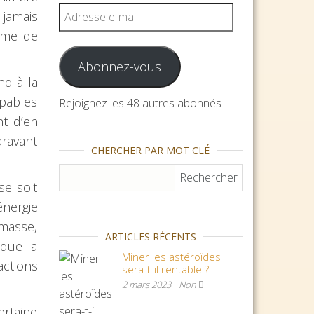
Adresse e-mail
 jamais
tome de
Abonnez-vous
d à la
apables
Rejoignez les 48 autres abonnés
nt d’en
aravant
CHERCHER PAR MOT CLÉ
Rechercher :
se soit
énergie
omasse,
ARTICLES RÉCENTS
 que la
Miner les astéroïdes
actions
sera-t-il rentable ?
2 mars 2023
Non
ertaine